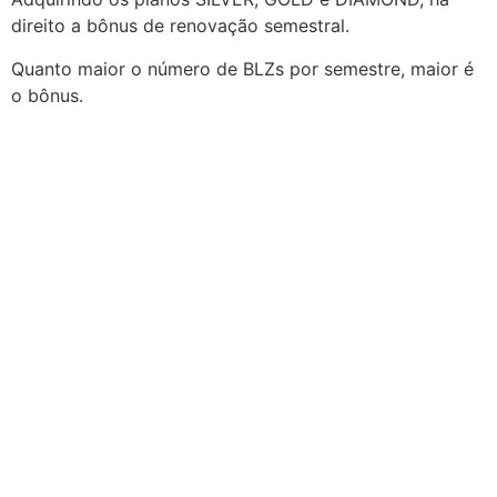
direito a bônus de renovação semestral.
Quanto maior o número de BLZs por semestre, maior é
o bônus.
Lip Glow
Preenchimento ácido
3
hialurônico labial
Adicionar ao carrinho
22
Adicionar ao carrinho