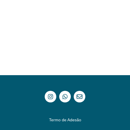
MASSAGEM RELAXANTE
Preenchedor Corporal –
cada seringa de 3ml
2
20
Adicionar ao carrinho
Adicionar ao carrinho
Termo de Adesão