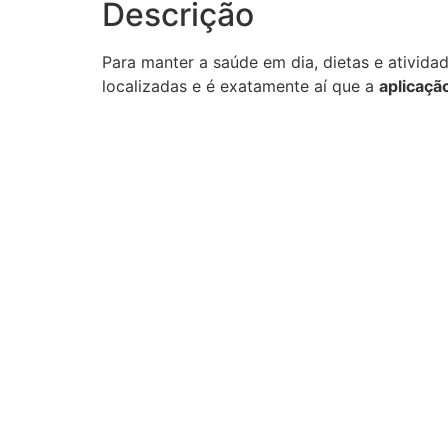
Descrição
Para manter a saúde em dia, dietas e ativida
localizadas e é exatamente aí que a
aplicaçã
Depilação a Laser Feminina
Mesote
1
–
7
3
Ver opções
Adicion