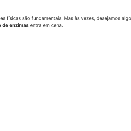
des físicas são fundamentais. Mas às vezes, desejamos alg
o de enzimas
entra em cena.
rapia + Laser Capilar
Preenchedor Corporal – cad
seringa de 3ml
ar ao carrinho
20
Adicionar ao carrinho