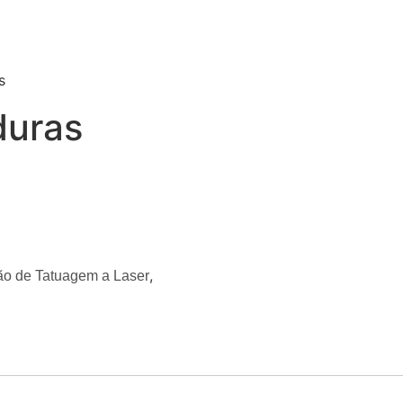
s
duras
,
o de Tatuagem a Laser