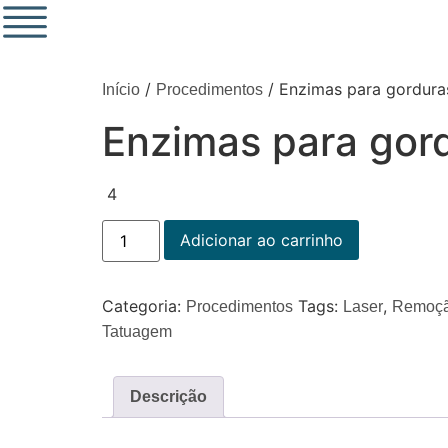
/
/ Enzimas para gordura
Início
Procedimentos
Enzimas para gor
4
Adicionar ao carrinho
Categoria:
Tags:
,
Procedimentos
Laser
Remoçã
Tatuagem
Descrição