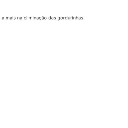
o a mais na eliminação das gordurinhas
Criofrequência Sessão por Área
a
3
Adicionar ao carrinho